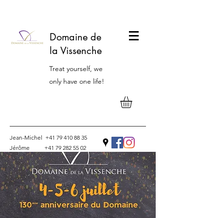
Domaine de
la Vissenche
Treat yourself, we
only have one life!
Jean-Michel
+41 79 410 88 35
Jérôme
+41 79 282 55 02
Contact