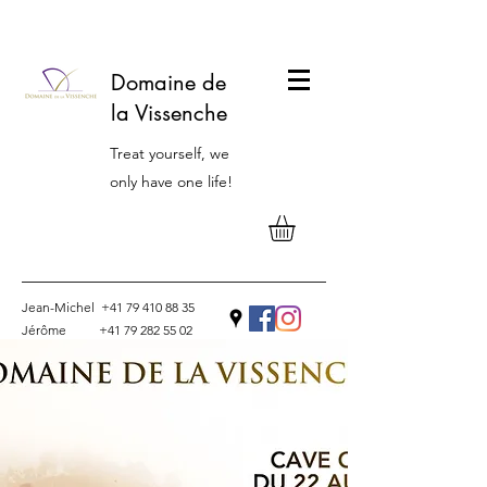
Domaine de
la Vissenche
Treat yourself, we
only have one life!
Jean-Michel
+41 79 410 88 35
Jérôme
+41 79 282 55 02
Contact