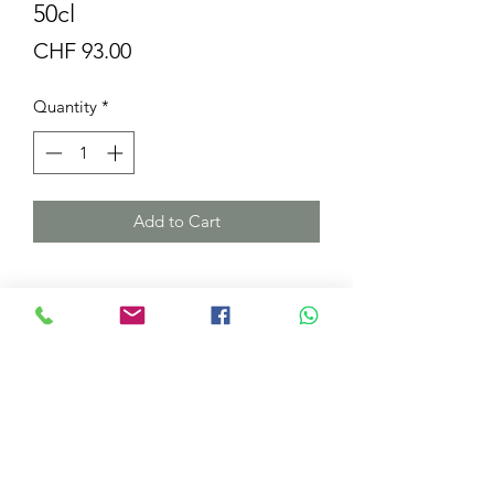
50cl
Price
CHF 93.00
Quantity
*
Add to Cart
DÉTAILS DE L'ARTICLE
Ce cépage cultivé sur notre
exploitation depuis 2002 est la
véritable spécialité blanche du
domaine, le millésime 2018 est un vin
Domaine de la Vissenche